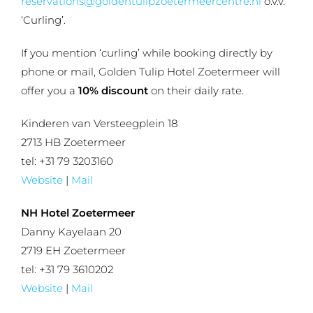
reservations@goldentulipzoetermeercentre.nl
o.v.v.
‘Curling’.
If you mention ‘curling’ while booking directly by
phone or mail, Golden Tulip Hotel Zoetermeer will
offer you a
10% discount
on their daily rate.
Kinderen van Versteegplein 18
2713 HB Zoetermeer
tel: +31 79 3203160
Website
|
Mail
NH Hotel Zoetermeer
Danny Kayelaan 20
2719 EH Zoetermeer
tel: +31 79 3610202
Website
|
Mail