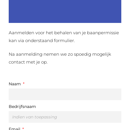
Haal nu je baanpermissie!
Ze
Aanmelden voor het behalen van je baanpermissie
kan via onderstaand formulier.
Na aanmelding nemen we zo spoedig mogelijk
contact met je op.
Naam
Bedrijfsnaam
Email