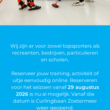
Wij zijn er voor zowel topsporters als
recreanten, bedrijven, particulieren
en scholen.
Reserveer jouw training, activiteit of
uitje eenvoudig online. Reserveren
voor het seizoen vanaf
29 augustus
2026
is nu al mogelijk. Vanaf die
datum is Curlingbaan Zoetermeer
weer geopend.