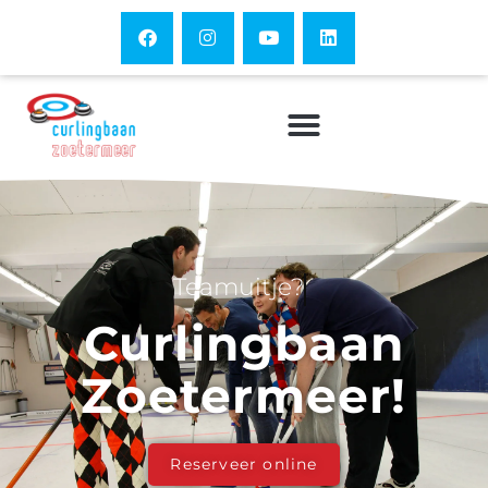
Teamuitje?
Curlingbaan
Zoetermeer!
Reserveer online