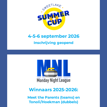
4-5-6 september 2026
Inschrijving geopend
Winnaars 2025-2026:
Meet the Parents (teams) en
Tonoli/Hoekman (dubbels)